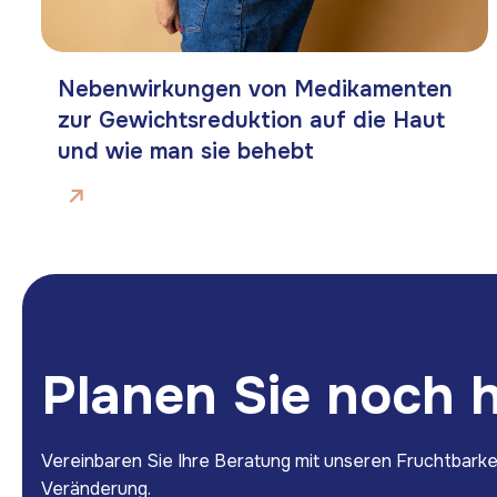
Nebenwirkungen von Medikamenten
zur Gewichtsreduktion auf die Haut
und wie man sie behebt
P
l
a
n
e
n
S
i
e
n
o
c
h
Vereinbaren Sie Ihre Beratung mit unseren Fruchtbarke
Veränderung.