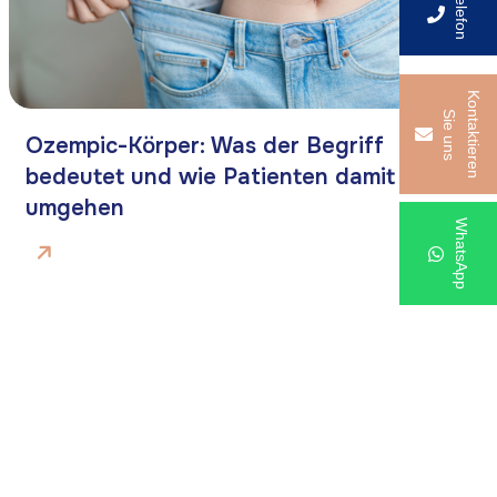
Telefon
K
o
t
a
k
t
i
e
r
e
n
i
e
u
n
n
S
s
Ozempic-Körper: Was der Begriff
bedeutet und wie Patienten damit
umgehen
WhatsApp