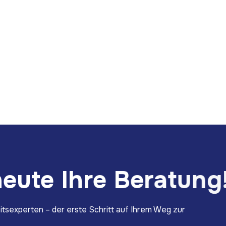
h
e
u
t
e
I
h
r
e
B
e
r
a
t
u
n
g
itsexperten – der erste Schritt auf Ihrem Weg zur