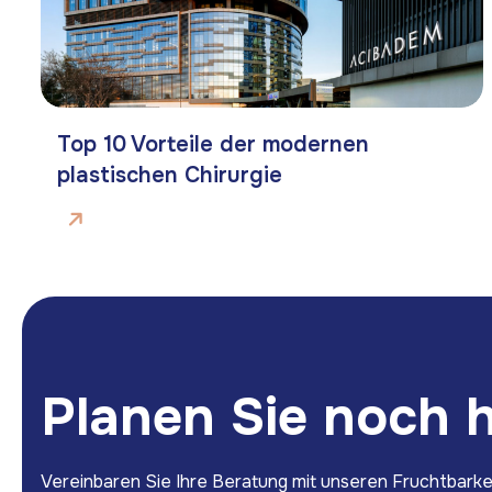
Top 10 Vorteile der modernen
plastischen Chirurgie
P
l
a
n
e
n
S
i
e
n
o
c
h
Vereinbaren Sie Ihre Beratung mit unseren Fruchtbarke