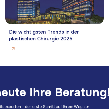
Die wichtigsten Trends in der
plastischen Chirurgie 2025
h
e
u
t
e
I
h
r
e
B
e
r
a
t
u
n
g
itsexperten – der erste Schritt auf Ihrem Weg zur