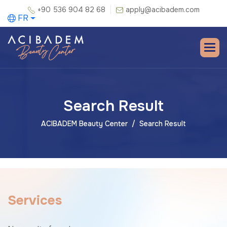
+90 536 904 82 68
apply@acibadem.com
FR
Search Result
ACIBADEM Beauty Center
Search Result
S
e
r
v
i
c
e
s