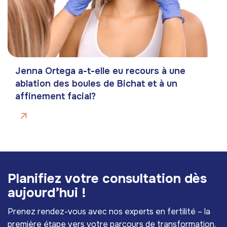
Jenna Ortega a-t-elle eu recours à une
ablation des boules de Bichat et à un
affinement facial?
P
l
a
n
i
f
i
e
z
v
o
t
r
e
c
o
n
s
u
l
t
a
t
i
o
n
d
è
s
a
u
j
o
u
r
d
’
h
u
i
!
Prenez rendez-vous avec nos experts en fertilité – la
première étape vers votre parcours de transformation.