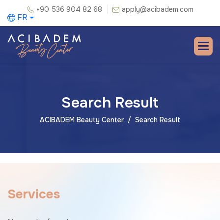
+90 536 904 82 68
apply@acibadem.com
FR
Search Result
ACIBADEM Beauty Center
Search Result
S
e
r
v
i
c
e
s