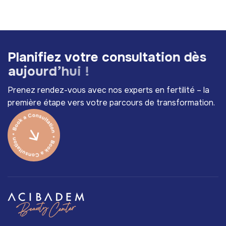
P
l
a
n
i
f
i
e
z
v
o
t
r
e
c
o
n
s
u
l
t
a
t
i
o
n
d
è
s
a
u
j
o
u
r
d
’
h
u
i
!
Prenez rendez-vous avec nos experts en fertilité – la
première étape vers votre parcours de transformation.