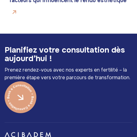
facteurs qui influencent le rendu esthétique
P
l
a
n
i
f
i
e
z
v
o
t
r
e
c
o
n
s
u
l
t
a
t
i
o
n
d
è
s
a
u
j
o
u
r
d
’
h
u
i
!
Prenez rendez-vous avec nos experts en fertilité – la
première étape vers votre parcours de transformation.