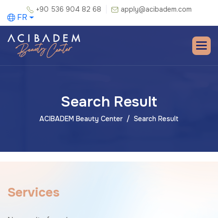
+90 536 904 82 68
apply@acibadem.com
FR
Search Result
ACIBADEM Beauty Center
Search Result
S
e
r
v
i
c
e
s