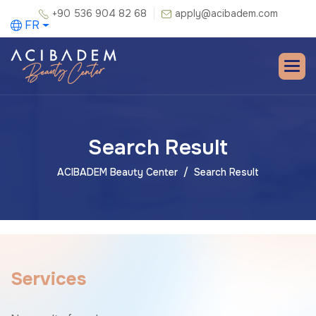
+90 536 904 82 68
apply@acibadem.com
FR
Search Result
ACIBADEM Beauty Center
Search Result
S
e
r
v
i
c
e
s