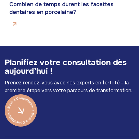
Combien de temps durent les facettes
dentaires en porcelaine?
P
l
a
n
i
f
i
e
z
v
o
t
r
e
c
o
n
s
u
l
t
a
t
i
o
n
d
è
s
a
u
j
o
u
r
d
’
h
u
i
!
Prenez rendez-vous avec nos experts en fertilité – la
première étape vers votre parcours de transformation.