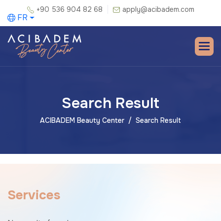
+90 536 904 82 68
apply@acibadem.com
FR
Search Result
ACIBADEM Beauty Center
Search Result
S
e
r
v
i
c
e
s