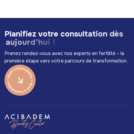
P
l
a
n
i
f
i
e
z
v
o
t
r
e
c
o
n
s
u
l
t
a
t
i
o
n
d
è
s
a
u
j
o
u
r
d
’
h
u
i
!
Prenez rendez-vous avec nos experts en fertilité – la
première étape vers votre parcours de transformation.