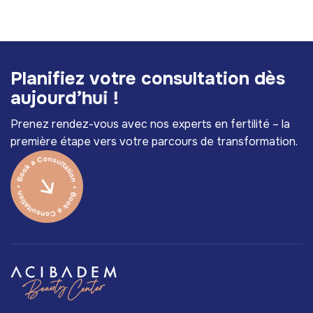
P
l
a
n
i
f
i
e
z
v
o
t
r
e
c
o
n
s
u
l
t
a
t
i
o
n
d
è
s
a
u
j
o
u
r
d
’
h
u
i
!
Prenez rendez-vous avec nos experts en fertilité – la
première étape vers votre parcours de transformation.