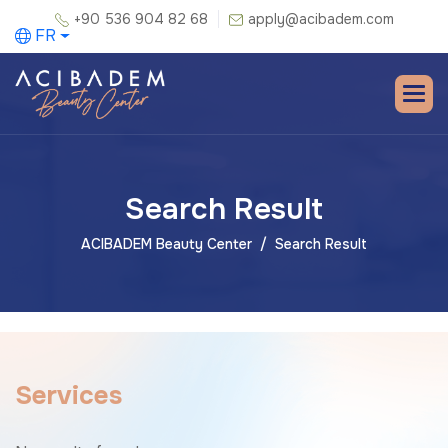
+90 536 904 82 68
apply@acibadem.com
FR
Search Result
ACIBADEM Beauty Center
Search Result
S
e
r
v
i
c
e
s