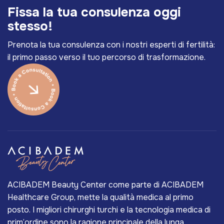
F
i
s
s
a
l
a
t
u
a
c
o
n
s
u
l
e
n
z
a
o
g
g
i
s
t
e
s
s
o
!
Prenota la tua consulenza con i nostri esperti di fertilità:
il primo passo verso il tuo percorso di trasformazione.
ACIBADEM Beauty Center come parte di ACIBADEM
Healthcare Group, mette la qualità medica al primo
posto. I migliori chirurghi turchi e la tecnologia medica di
prim’ordine sono la ragione principale della lunga