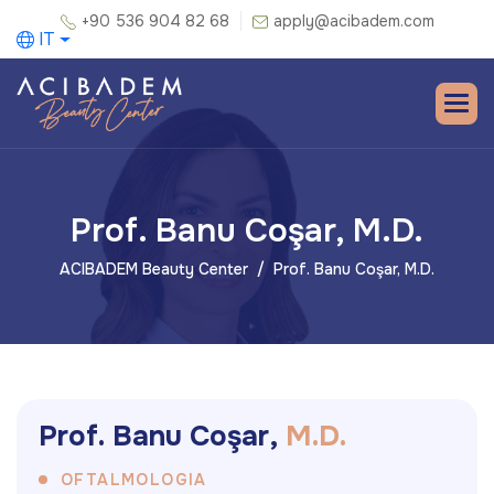
+90 536 904 82 68
apply@acibadem.com
IT
Prof. Banu Coşar, M.D.
ACIBADEM Beauty Center
Prof. Banu Coşar, M.D.
P
r
o
f
.
B
a
n
u
C
o
ş
a
r
,
M
.
D
.
OFTALMOLOGIA