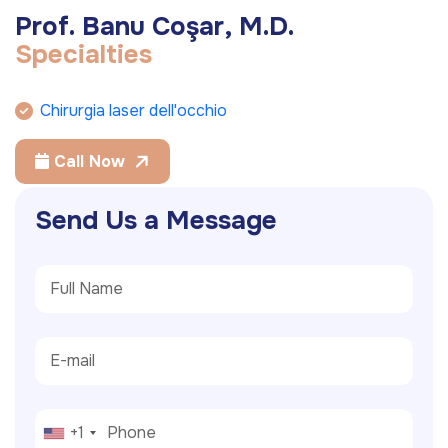
P
r
o
f
.
B
a
n
u
C
o
ş
a
r
,
M
.
D
.
S
p
e
c
i
a
l
t
i
e
s
Chirurgia laser dell'occhio
Call Now
S
e
n
d
U
s
a
M
e
s
s
a
g
e
+1