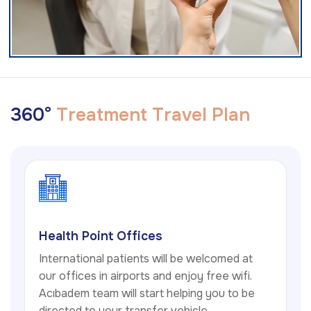
3
6
0
°
T
r
e
a
t
m
e
n
t
T
r
a
v
e
l
P
l
a
n
Health Point Offices
International patients will be welcomed at
our offices in airports and enjoy free wifi.
Acıbadem team will start helping you to be
directed to your transfer vehicle.