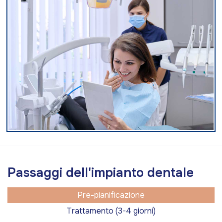
P
a
s
s
a
g
g
i
d
e
l
l
'
i
m
p
i
a
n
t
o
d
e
n
t
a
l
e
Pre-pianificazione
Trattamento (3-4 giorni)