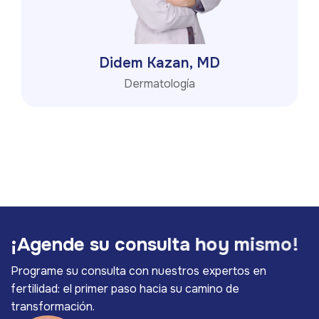
Didem Kazan, MD
Dermatología
¡
A
g
e
n
d
e
s
u
c
o
n
s
u
l
t
a
h
o
y
m
i
s
m
o
!
Programe su consulta con nuestros expertos en
fertilidad: el primer paso hacia su camino de
transformación.