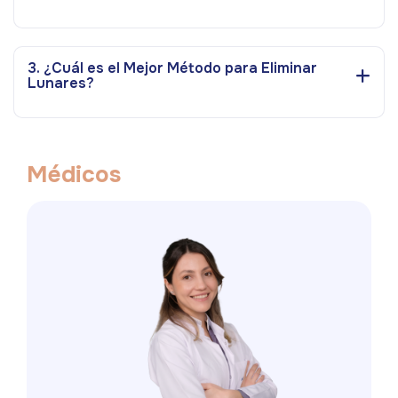
3. ¿Cuál es el Mejor Método para Eliminar
Lunares?
M
é
d
i
c
o
s