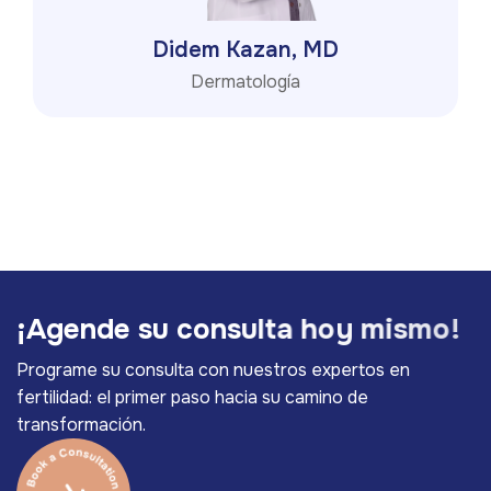
Didem Kazan, MD
Dermatología
¡
A
g
e
n
d
e
s
u
c
o
n
s
u
l
t
a
h
o
y
m
i
s
m
o
!
Programe su consulta con nuestros expertos en
fertilidad: el primer paso hacia su camino de
transformación.