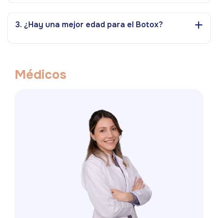
3. ¿Hay una mejor edad para el Botox?
M
é
d
i
c
o
s