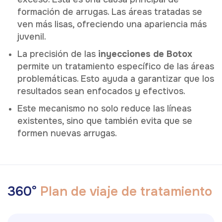
formación de arrugas. Las áreas tratadas se
ven más lisas, ofreciendo una apariencia más
juvenil.
La precisión de las
inyecciones de Botox
permite un tratamiento específico de las áreas
problemáticas. Esto ayuda a garantizar que los
resultados sean enfocados y efectivos.
Este mecanismo no solo reduce las líneas
existentes, sino que también evita que se
formen nuevas arrugas.
3
6
0
°
P
l
a
n
d
e
v
i
a
j
e
d
e
t
r
a
t
a
m
i
e
n
t
o