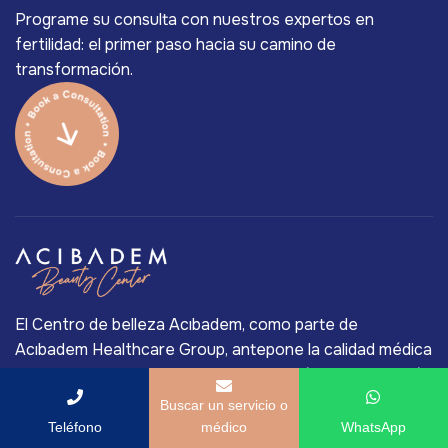
Programe su consulta con nuestros expertos en
fertilidad: el primer paso hacia su camino de
transformación.
El Centro de belleza Acıbadem, como parte de
Acıbadem Healthcare Group, antepone la calidad médica
a todo. Los mejores cirujanos de Turquía y la tecnología
médica de primer nivel es la razón principal de la posición
Buscar un servicio o
de líder del mercado de larga vida de Acıbadem en la
Teléfono
médico
WhatsApp