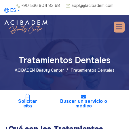
+90 536 904 82 68
apply@acibadem.com
ES
Tratamientos Dentales
ACIBADEM Beauty Center
Tratamientos Dentales
Solicitar
Buscar un servicio o
cita
médico
¿Qué son los Tratamientos