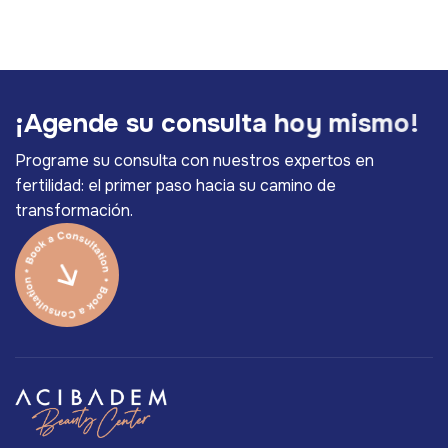
¡
A
g
e
n
d
e
s
u
c
o
n
s
u
l
t
a
h
o
y
m
i
s
m
o
!
Programe su consulta con nuestros expertos en
fertilidad: el primer paso hacia su camino de
transformación.