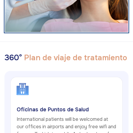
3
6
0
°
P
l
a
n
d
e
v
i
a
j
e
d
e
t
r
a
t
a
m
i
e
n
t
o
Oficinas de Puntos de Salud
International patients will be welcomed at
our offices in airports and enjoy free wifi and