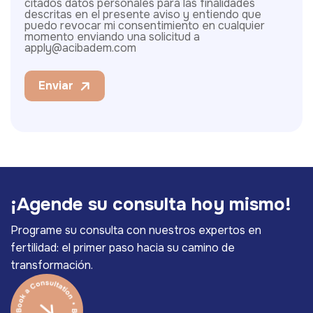
citados datos personales para las finalidades
descritas en el presente aviso y entiendo que
puedo revocar mi consentimiento en cualquier
momento enviando una solicitud a
apply@acibadem.com
Enviar
¡
A
g
e
n
d
e
s
u
c
o
n
s
u
l
t
a
h
o
y
m
i
s
m
o
!
Programe su consulta con nuestros expertos en
fertilidad: el primer paso hacia su camino de
transformación.