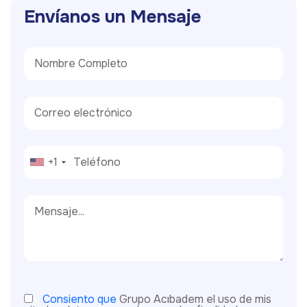
E
n
v
í
a
n
o
s
u
n
M
e
n
s
a
j
e
+1
Consiento que
Grupo Acıbadem el uso de mis