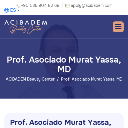
+90 536 904 82 68
apply@acibadem.com
ES
Prof. Asociado Murat Yassa,
MD
ACIBADEM Beauty Center
Prof. Asociado Murat Yassa, MD
P
r
o
f
.
A
s
o
c
i
a
d
o
M
u
r
a
t
Y
a
s
s
a
,