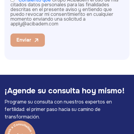
citados datos personales para las finalidades
descritas en el presente aviso y entiendo que
puedo revocar mi consentimiento en cualquier
momento enviando una solicitud a
apply@acibadem.com
Enviar
¡
A
g
e
n
d
e
s
u
c
o
n
s
u
l
t
a
h
o
y
m
i
s
m
o
!
Programe su consulta con nuestros expertos en
fertilidad: el primer paso hacia su camino de
transformación.