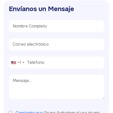
E
n
v
í
a
n
o
s
u
n
M
e
n
s
a
j
e
+1
Consiento que
Grupo Acıbadem el uso de mis