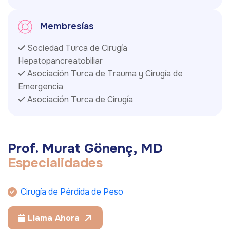
Membresías
Sociedad Turca de Cirugía
Hepatopancreatobiliar
Asociación Turca de Trauma y Cirugía de
Emergencia
Asociación Turca de Cirugía
P
r
o
f
.
M
u
r
a
t
G
ö
n
e
n
ç
,
M
D
E
s
p
e
c
i
a
l
i
d
a
d
e
s
Cirugía de Pérdida de Peso
Llama Ahora