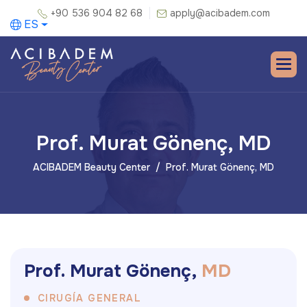
+90 536 904 82 68
apply@acibadem.com
ES
Prof. Murat Gönenç, MD
ACIBADEM Beauty Center
Prof. Murat Gönenç, MD
P
r
o
f
.
M
u
r
a
t
G
ö
n
e
n
ç
,
M
D
CIRUGÍA GENERAL