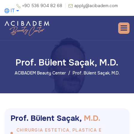
+90 536 904 82 68
apply@acibadem.com
IT
Prof. Bülent Saçak, M.D.
ACIBADEM Beauty Center
Prof. Bülent Saçak, M.D.
P
r
o
f
.
B
ü
l
e
n
t
S
a
ç
a
k
,
M
.
D
.
CHIRURGIA ESTETICA, PLASTICA E