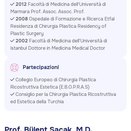
2012
Facoltà di Medicina dell'Università di
Marmara Prof. Assoc. Assoc. Prof.
2008
Ospedale di Formazione e Ricerca Etfal
Residenza di Chirurgia Plastica Residency of
Plastic Surgery
2002
Facoltà di Medicina dell'Università di
Istanbul Dottore in Medicina Medical Doctor
Partecipazioni
Collegio Europeo di Chirurgia Plastica
Ricostruttiva Estetica (E.B.O.P.R.A.S)
Consiglio per la Chirurgia Plastica Ricostruttiva
ed Estetica della Turchia
P
r
o
f
.
B
ü
l
e
n
t
S
a
ç
a
k
,
M
.
D
.