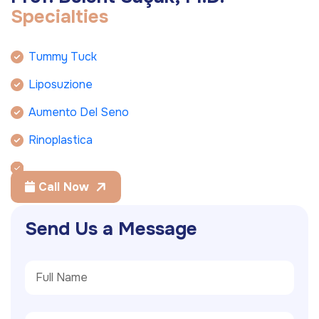
S
p
e
c
i
a
l
t
i
e
s
Tummy Tuck
Liposuzione
Aumento Del Seno
Rinoplastica
Call Now
S
e
n
d
U
s
a
M
e
s
s
a
g
e