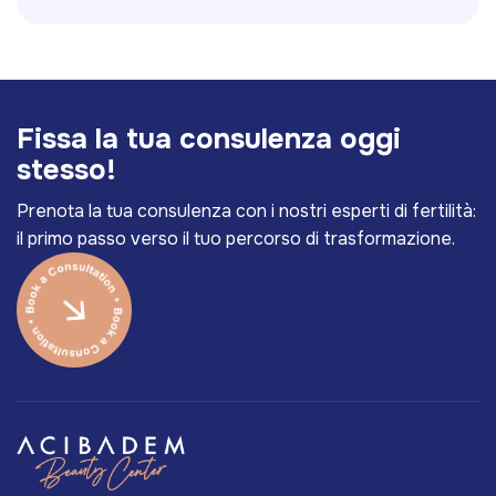
F
i
s
s
a
l
a
t
u
a
c
o
n
s
u
l
e
n
z
a
o
g
g
i
s
t
e
s
s
o
!
Prenota la tua consulenza con i nostri esperti di fertilità:
il primo passo verso il tuo percorso di trasformazione.