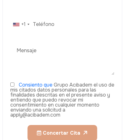
o
B
u
c
a
r
n
s
e
i
c
i
o
m
é
i
c
u
r
s
v
o
d
Implantes Dentales
WhatsApp
Carillas
Cirugía Ocular Con Láser
Estética
Cambio De Imagen De Mamá
Blefaroplastia (Cirugía De Párpados)
Lifting De Brazos (Braquioplastia)