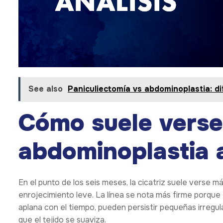
See also
Paniculiectomía vs abdominoplastia: di
Cómo suele verse 
abdominoplastia a
En el punto de los seis meses, la cicatriz suele verse m
enrojecimiento leve. La línea se nota más firme porque
aplana con el tiempo, pueden persistir pequeñas irregu
que el tejido se suaviza.