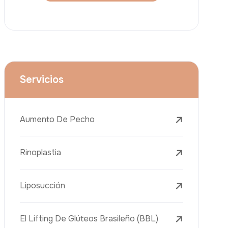
Lifting Facial (Ritidectomía)
Reducción Mamaria
Tratamientos Dentales
Botox
Rellenos Dérmicos
Eliminación De Tatuajes Con Láser
Tratamientos De Eliminación De Pecas