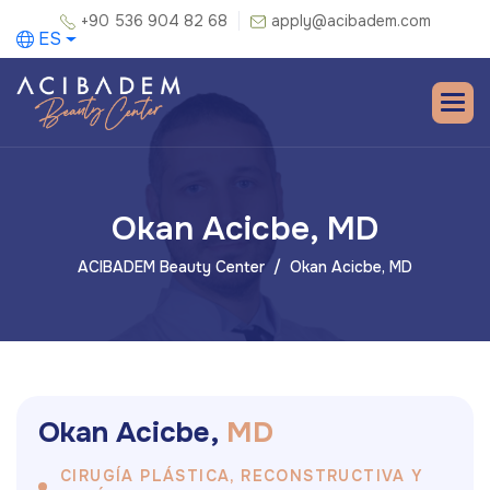
+90 536 904 82 68
apply@acibadem.com
ES
Okan Acicbe, MD
ACIBADEM Beauty Center
Okan Acicbe, MD
O
k
a
n
A
c
i
c
b
e
,
M
D
CIRUGÍA PLÁSTICA, RECONSTRUCTIVA Y