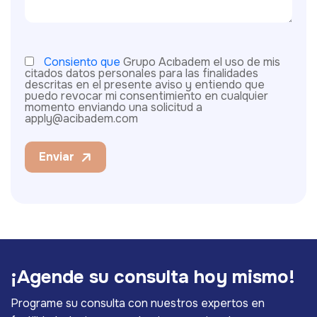
Consiento que
Grupo Acıbadem el uso de mis
citados datos personales para las finalidades
descritas en el presente aviso y entiendo que
puedo revocar mi consentimiento en cualquier
momento enviando una solicitud a
apply@acibadem.com
Enviar
¡
A
g
e
n
d
e
s
u
c
o
n
s
u
l
t
a
h
o
y
m
i
s
m
o
!
Programe su consulta con nuestros expertos en