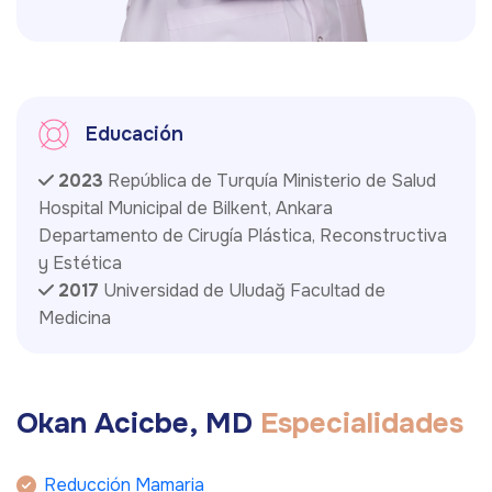
Educación
2023
República de Turquía Ministerio de Salud
Hospital Municipal de Bilkent, Ankara
Departamento de Cirugía Plástica, Reconstructiva
y Estética
2017
Universidad de Uludağ Facultad de
Medicina
O
k
a
n
A
c
i
c
b
e
,
M
D
E
s
p
e
c
i
a
l
i
d
a
d
e
s
Reducción Mamaria