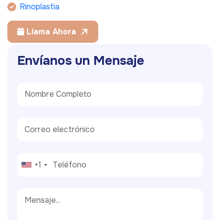
Rinoplastia
Llama Ahora
E
n
v
í
a
n
o
s
u
n
M
e
n
s
a
j
e
+1