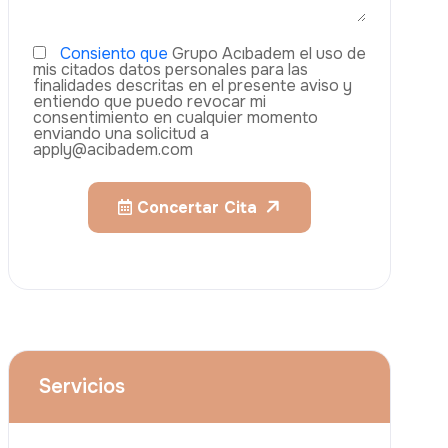
Aumento De Pecho
Rinoplastia
Liposucción
El Lifting De Glúteos Brasileño (BBL)
Abdominoplastia
Teléfono
Trasplante De Cabello
Cirugía De Pérdida De Peso