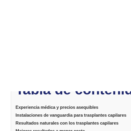
Experiencia médi
asequibles
Turquía cuenta con numerosas clínicas y hospitales espe
precios competitivos y a sus cirujanos altamente capaci
gastar una fortuna. En Turquía, el enfoque no solo se c
altos estándares médicos.
Tabla de conteni
Experiencia médica y precios asequibles
Instalaciones de vanguardia para trasplantes capilares
Resultados naturales con los trasplantes capilares
Mejores resultados a menor coste