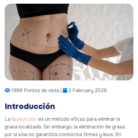
1988 Puntos de vista |
3 February 2026
Introducción
La
liposucción
es un método eficaz para eliminar la
grasa localizada. Sin embargo, la eliminación de grasa
por sí sola no garantiza contornos firmes y lisos. En