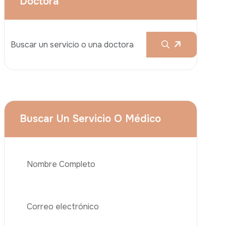
Aumento De Pecho
Rinoplastia
Liposucción
El Lifting De Glúteos Brasileño (BBL)
Abdominoplastia
Teléfono
Trasplante De Cabello
Cirugía De Pérdida De Peso