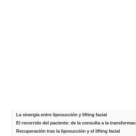
Muchas personas que buscan rejuvenecer desean más qu
zonas, desde el rostro hasta el cuello y la línea mandibu
convertido en una solución popular para quienes quiere
cirujanos abordar tanto la acumulación de grasa como l
planificado.
Tabla de conteni
Introducción: Por qué combinar liposucción y lifting faci
Comprender la liposucción en el contexto del envejecim
El lifting facial: recuperar la firmeza y la elevación
La sinergia entre liposucción y lifting facial
El recorrido del paciente: de la consulta a la transforma
Recuperación tras la liposucción y el lifting facial