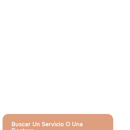
Consiento que
Grupo Acıbadem el uso de
mis citados datos personales para las
finalidades descritas en el presente aviso y
entiendo que puedo revocar mi
consentimiento en cualquier momento
enviando una solicitud a
apply@acibadem.com
Concertar Cita
Servicios