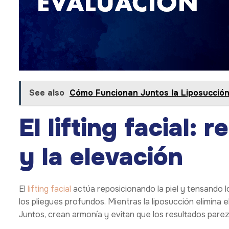
See also
Cómo Funcionan Juntos la Liposucció
El lifting facial: 
y la elevación
El
lifting facial
actúa reposicionando la piel y tensando 
los pliegues profundos. Mientras la liposucción elimina el
Juntos, crean armonía y evitan que los resultados pare