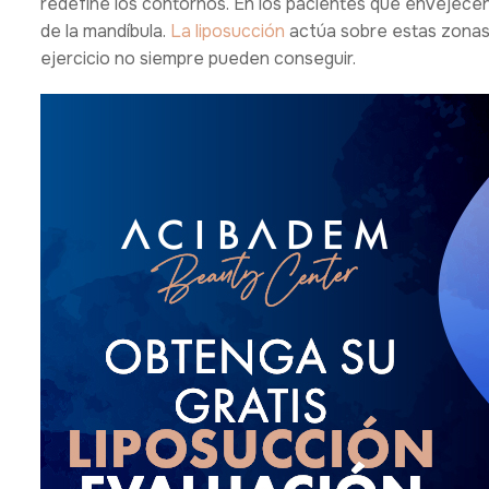
redefine los contornos. En los pacientes que envejecen, 
de la mandíbula.
La liposucción
actúa sobre estas zonas p
ejercicio no siempre pueden conseguir.