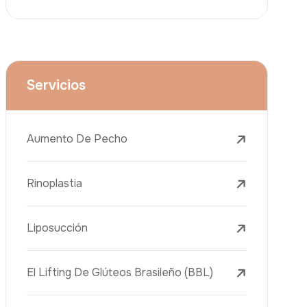
Lifting Facial (Ritidectomía)
Reducción Mamaria
Tratamientos Dentales
Botox
Rellenos Dérmicos
Eliminación De Tatuajes Con Láser
Tratamientos De Eliminación De Pecas