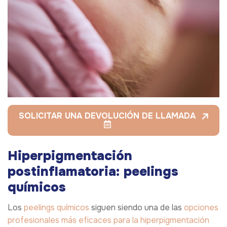
SOLICITAR UNA DEVOLUCIÓN DE LLAMADA
Hiperpigmentación
postinflamatoria: peelings
químicos
Los
peelings químicos
siguen siendo una de las
opciones
profesionales más eficaces para la hiperpigmentación