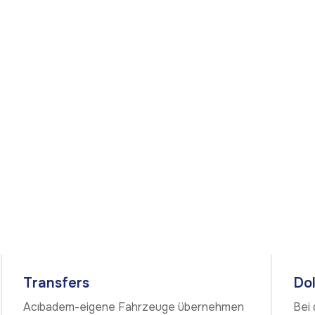
r
e
i
s
e
p
l
a
n
Transfers
Do
Acıbadem-eigene Fahrzeuge übernehmen
Bei