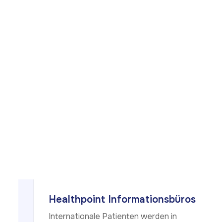
gehemmt.
3
6
0
°
B
e
h
a
n
d
l
u
n
g
Healthpoint Informationsbüros
Internationale Patienten werden in