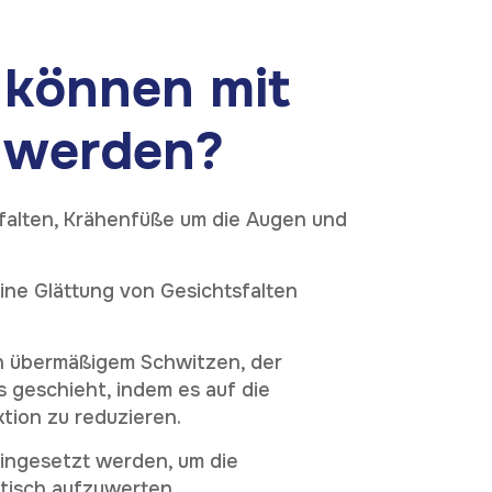
K
o
t
a
k
t
i
e
r
e
n
i
e
u
n
n
S
s
 können mit
WhatsApp
 werden?
nfalten, Krähenfüße um die Augen und
eine Glättung von Gesichtsfalten
n übermäßigem Schwitzen, der
 geschieht, indem es auf die
tion zu reduzieren.
eingesetzt werden, um die
tisch aufzuwerten.