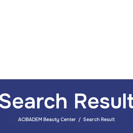
m
Ataşehir Mah. Feza Sk. No:3 İstanbul / Türkiye
Trasplante
Cirugía De
Tratamiento
Capilar
Pérdida De Peso
Dentales
Search Resul
ACIBADEM Beauty Center
Search Result