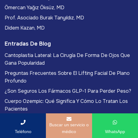
Ömercan Yağız Öksüz, MD
Prof. Asociado Burak Tanyıldız, MD
Didem Kazan, MD
Entradas De Blog
Cantoplastia Lateral: La Cirugía De Forma De Ojos Que
Gana Popularidad
Preguntas Frecuentes Sobre El Lifting Facial De Plano
Profundo
¿Son Seguros Los Fármacos GLP-1 Para Perder Peso?
Cuerpo Ozempic: Qué Significa Y Cómo Lo Tratan Los
Pacientes
Cirugía Estética De Sydney Sweeney: ¿Se Ha Operado?
Buscar un servicio o
Teléfono
médico
WhatsApp