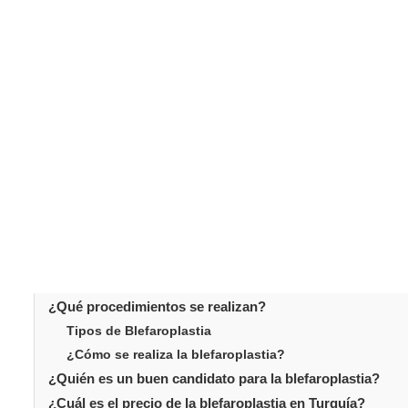
¿Para quién es?
Este procedimiento quirúrgico cosmético está destinado
diversas preocupaciones y defectos alrededor de ellos, 
las bolsas debajo de los ojos y las arrugas. A menudo,
músculos se debilitan y la piel se estira. Corregir estos
descansada.
Tabla de conteni
¿Para quién es?
¿Qué procedimientos se realizan?
Tipos de Blefaroplastia
¿Cómo se realiza la blefaroplastia?
¿Quién es un buen candidato para la blefaroplastia?
¿Cuál es el precio de la blefaroplastia en Turquía?