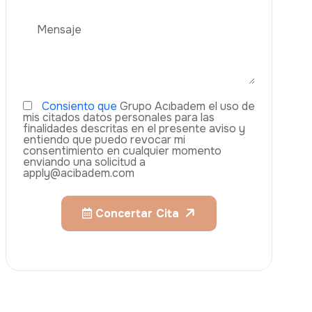
Aumento De Pecho
Rinoplastia
Liposucción
El Lifting De Glúteos Brasileño (BBL)
Abdominoplastia
Teléfono
Trasplante De Cabello
Cirugía De Pérdida De Peso