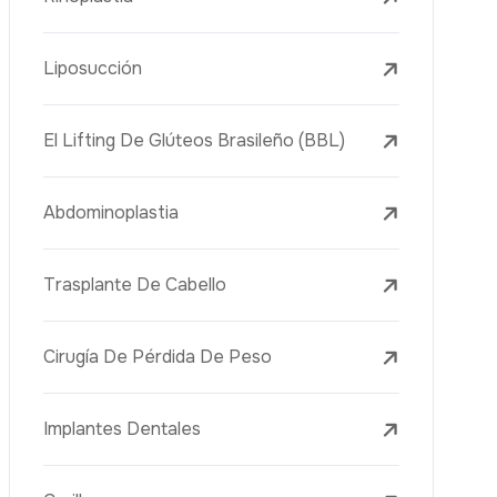
Lifting Facial (Ritidectomía)
Reducción Mamaria
Tratamientos Dentales
Botox
Rellenos Dérmicos
Eliminación De Tatuajes Con Láser
Tratamientos De Eliminación De Pecas