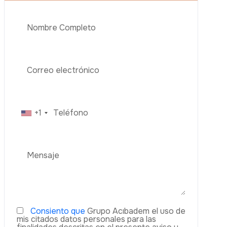
Aumento De Pecho
Rinoplastia
Liposucción
El Lifting De Glúteos Brasileño (BBL)
Abdominoplastia
Teléfono
Trasplante De Cabello
Cirugía De Pérdida De Peso