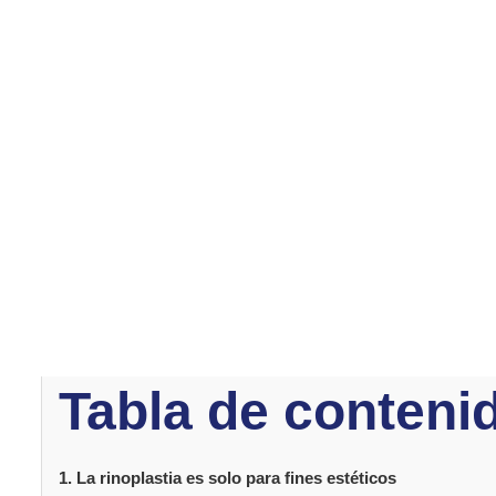
sobre la rinoplastia con información precisa y útil.
1. La rinoplastia 
estéticos
Un mito común es que la
rinoplastia
solo mejora la apar
buscan esta cirugía por razones estéticas, también tie
Problemas como un tabique desviado, dificultad para re
rinoplastia
La
mejora la estética. Además, también tra
Tabla de conteni
1. La rinoplastia es solo para fines estéticos