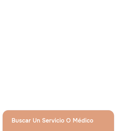
Consiento que
Grupo Acıbadem el uso de
mis citados datos personales para las
finalidades descritas en el presente aviso y
entiendo que puedo revocar mi
consentimiento en cualquier momento
enviando una solicitud a
apply@acibadem.com
Concertar Cita
Servicios