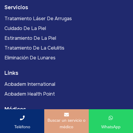
Servicios
Tratamiento Láser De Arrugas
Cuidado De La Piel
Estiramiento De La Piel
Tratamiento De La Celulitis
Eliminación De Lunares
Links
Acıbadem International
Acıbadem Health Point
Médicos
Prof. Asociado Murat Yassa, MD
Buscar un servicio o
Teléfono
médico
WhatsApp
Prof. Murat Gönenç, MD