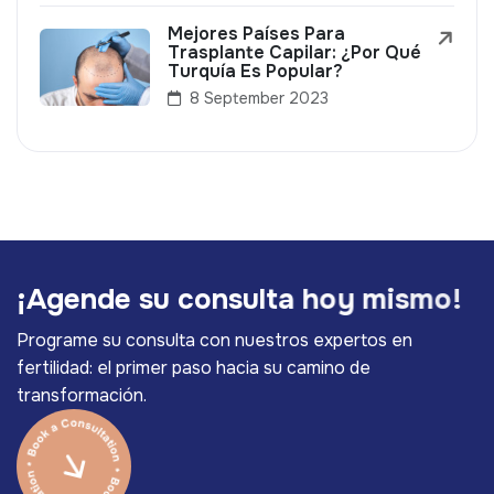
Mejores Países Para
Trasplante Capilar: ¿Por Qué
Turquía Es Popular?
8 September 2023
¡
A
g
e
n
d
e
s
u
c
o
n
s
u
l
t
a
h
o
y
m
i
s
m
o
!
Programe su consulta con nuestros expertos en
fertilidad: el primer paso hacia su camino de
transformación.