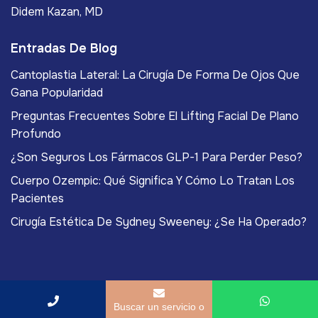
Didem Kazan, MD
Entradas De Blog
Cantoplastia Lateral: La Cirugía De Forma De Ojos Que
Gana Popularidad
Preguntas Frecuentes Sobre El Lifting Facial De Plano
Profundo
¿Son Seguros Los Fármacos GLP-1 Para Perder Peso?
Cuerpo Ozempic: Qué Significa Y Cómo Lo Tratan Los
Pacientes
Cirugía Estética De Sydney Sweeney: ¿Se Ha Operado?
Copyright
2026
ACIBADEM Beauty Center
. Todos los
Buscar un servicio o
derechos reservados.