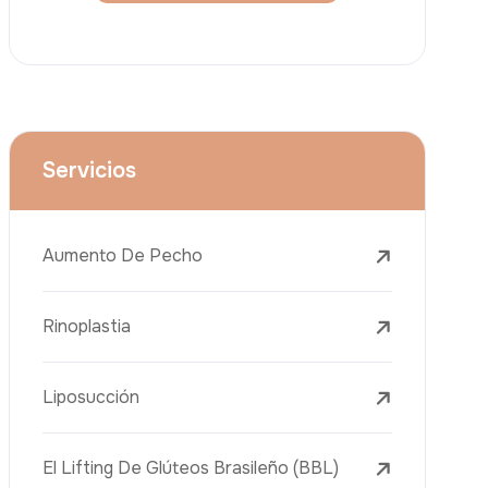
Lifting Facial (Ritidectomía)
Reducción Mamaria
Tratamientos Dentales
Botox
Rellenos Dérmicos
Eliminación De Tatuajes Con Láser
Tratamientos De Eliminación De Pecas