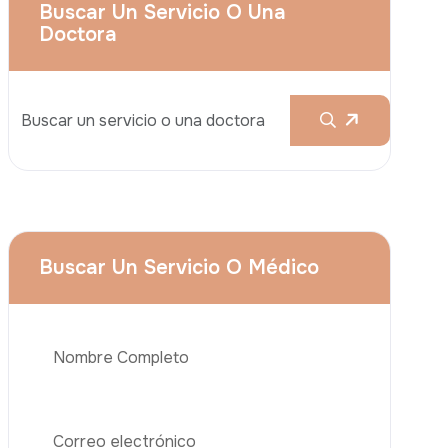
Aumento De Pecho
Rinoplastia
Liposucción
El Lifting De Glúteos Brasileño (BBL)
Abdominoplastia
Teléfono
Trasplante De Cabello
Cirugía De Pérdida De Peso