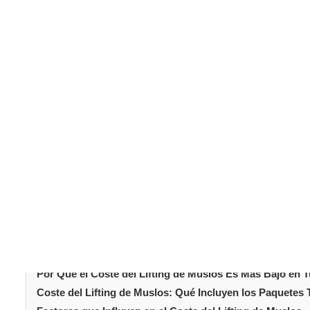
Un
lifting de muslos
, también conocido como musloplast
el exceso de piel y grasa de la parte superior de las pi
El procedimiento se busca comúnmente después de una pé
coste del lifting
cutánea relacionada con la edad. El
pacientes que exploran sus opciones. Turquía se ha esta
corporal. España ofrece estándares sanitarios estable
Comprender cómo se compara el coste del lifting de mus
planificar eficazmente y evaluar el valor general.
Tabla de conteni
Introducción
¿Qué Es un Lifting de Muslos?
Coste Medio del Lifting de Muslos: Turquía vs España e
Por Qué el Coste del Lifting de Muslos Es Más Bajo en T
Coste del Lifting de Muslos: Qué Incluyen los Paquetes 