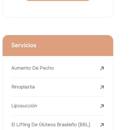
Lifting Facial (Ritidectomía)
Reducción Mamaria
Tratamientos Dentales
Botox
Rellenos Dérmicos
Eliminación De Tatuajes Con Láser
Tratamientos De Eliminación De Pecas