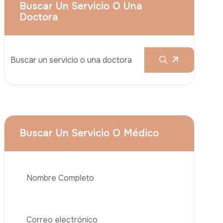
Aumento De Pecho
Rinoplastia
Liposucción
El Lifting De Glúteos Brasileño (BBL)
Abdominoplastia
Teléfono
Trasplante De Cabello
Cirugía De Pérdida De Peso