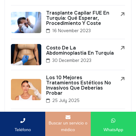
Trasplante Capilar FUE En
Turquía: Qué Esperar,
Procedimiento Y Coste
16 November 2023
Costo De La
Abdominoplastia En Turquía
30 December 2023
Los 10 Mejores
Tratamientos Estéticos No
Invasivos Que Deberías
Probar
25 July 2025
Mejores Países Para
Trasplante Capilar: ¿Por Qué
Buscar un servicio o
Turquía Es Popular?
Teléfono
médico
WhatsApp
8 September 2023