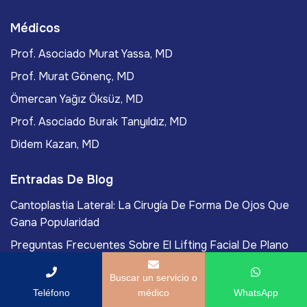
Médicos
Prof. Asociado Murat Yassa, MD
Prof. Murat Gönenç, MD
Ömercan Yağız Öksüz, MD
Prof. Asociado Burak Tanyıldız, MD
Didem Kazan, MD
Entradas De Blog
Cantoplastia Lateral: La Cirugía De Forma De Ojos Que
Gana Popularidad
Preguntas Frecuentes Sobre El Lifting Facial De Plano
Profundo
Buscar un servicio o
¿Son Seguros Los Fármacos GLP-1 Para Perder Peso?
Teléfono
médico
WhatsApp