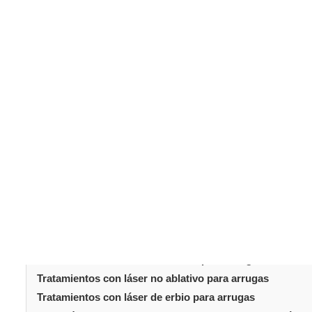
La delicada piel bajo los ojos suele ser la primera en mo
arrugas y la pérdida de elasticidad pueden hacer que e
descanso. Afortunadamente, los
tratamientos con láse
para rejuvenecer esta zona sensible. Este artículo anal
de ojos
que más adoran los pacientes. También explic
consiguen resultados notables.
Tabla de conteni
Introducción
Por qué el contorno de ojos necesita un cuidado especia
Cómo actúan los tratamientos con láser para arrugas en 
Tipos de tratamientos con láser para la zona ocular
Tratamientos con láser fraccional para arrugas
Tratamientos con láser no ablativo para arrugas
Tratamientos con láser de erbio para arrugas