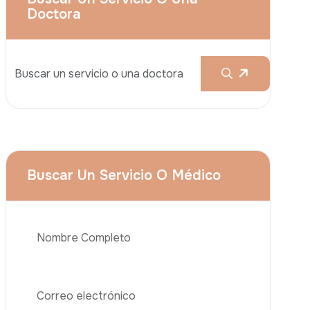
Aumento De Pecho
Rinoplastia
Liposucción
El Lifting De Glúteos Brasileño (BBL)
Abdominoplastia
Teléfono
Trasplante De Cabello
Cirugía De Pérdida De Peso