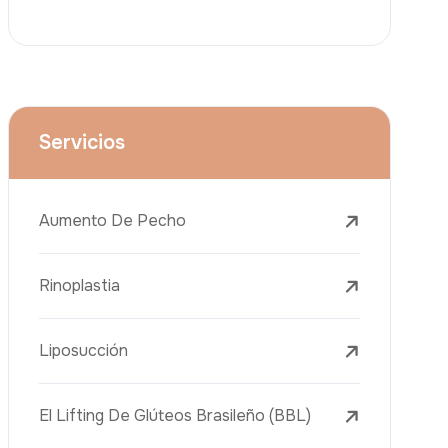
Lifting Facial (Ritidectomía)
Reducción Mamaria
Tratamientos Dentales
Botox
Rellenos Dérmicos
Eliminación De Tatuajes Con Láser
Tratamientos De Eliminación De Pecas