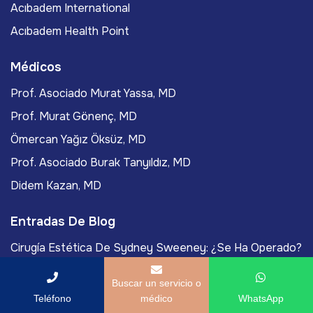
Acıbadem International
Acıbadem Health Point
Médicos
Prof. Asociado Murat Yassa, MD
Prof. Murat Gönenç, MD
Ömercan Yağız Öksüz, MD
Prof. Asociado Burak Tanyıldız, MD
Didem Kazan, MD
Entradas De Blog
Cirugía Estética De Sydney Sweeney: ¿Se Ha Operado?
Semaglutida Vs Ozempic: ¿Cuál Es La Diferencia?
Buscar un servicio o
¿Se Ha Operado The Weeknd? Todos Los Rumores
Teléfono
médico
WhatsApp
Explicados