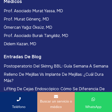
Médicos
Prof. Asociado Murat Yassa, MD
Prof. Murat Gönenç, MD
Ömercan Yağız Öksüz, MD
Prof. Asociado Burak Tanyıldız, MD
Didem Kazan, MD
Entradas De Blog
Postoperatorio Del Skinny BBL: Guía Semana A Semana
Relleno De Mejillas Vs Implante De Mejillas: ¿Cuál Dura
Más?
Lifting De Cejas Endoscópico: Cómo Se Diferencia De
La Cirugía Abierta
Buscar un servicio o
Lip Flip: Qué Es, Procedimiento Y Postoperatorio
Teléfono
médico
WhatsApp
Cantoplastia Lateral: La Cirugía De Forma De Ojos Que