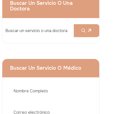
Aumento De Pecho
Rinoplastia
Liposucción
El Lifting De Glúteos Brasileño (BBL)
Abdominoplastia
Teléfono
Trasplante De Cabello
Cirugía De Pérdida De Peso