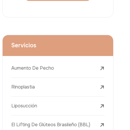
Lifting Facial (Ritidectomía)
Reducción Mamaria
Tratamientos Dentales
Botox
Rellenos Dérmicos
Eliminación De Tatuajes Con Láser
Tratamientos De Eliminación De Pecas