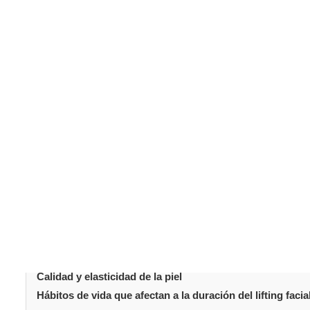
El
lifting facial
, conocido médicamente como ritidectomí
de rejuvenecimiento facial. Los pacientes lo eligen para
juveniles. Sin embargo, una de las preguntas más frecu
del lifting facial?
La respuesta depende de varios facto
vida, el estado de la piel y el envejecimiento. Este artí
la ritidectomía
y cómo puedes mantener tu nueva image
Tabla de conteni
Introducción
Comprender los resultados esperados del lifting facial
Duración típica de los resultados del lifting facial
La técnica quirúrgica y su papel en los resultados dese
Tu edad en el momento de la cirugía
Calidad y elasticidad de la piel
Hábitos de vida que afectan a la duración del lifting facia