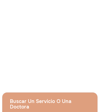
Consiento que
Grupo Acıbadem el uso de
mis citados datos personales para las
finalidades descritas en el presente aviso y
entiendo que puedo revocar mi
consentimiento en cualquier momento
enviando una solicitud a
apply@acibadem.com
Concertar Cita
Servicios