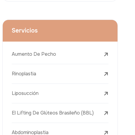
Lifting Facial (Ritidectomía)
Reducción Mamaria
Tratamientos Dentales
Botox
Rellenos Dérmicos
Eliminación De Tatuajes Con Láser
Tratamientos De Eliminación De Pecas