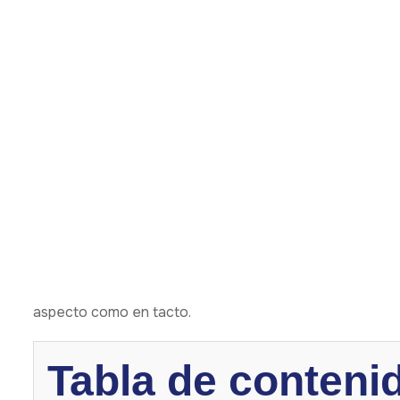
abdominoplastia y BBL
funciona la combinación de
¿Qué es un BBL o 
glútea?
Un BBL mejora el tamaño y la forma de los glúteos usan
extrae grasa de zonas como abdomen, muslos o caderas.
volumen y contorno naturales.
Esta técnica evita el uso de implantes. Aprovecha los r
llenos y redondeados, con cicatrices mínimas. Al usar tu
aspecto como en tacto.
Tabla de conteni