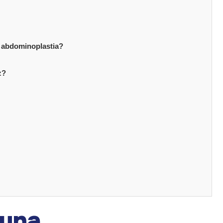
a abdominoplastia?
z?
 una