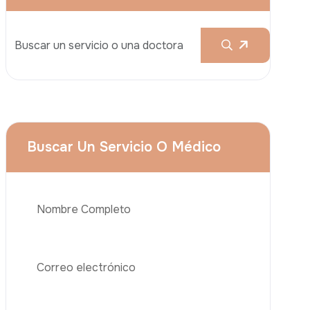
Aumento De Pecho
Rinoplastia
Liposucción
El Lifting De Glúteos Brasileño (BBL)
Abdominoplastia
Teléfono
Trasplante De Cabello
Cirugía De Pérdida De Peso