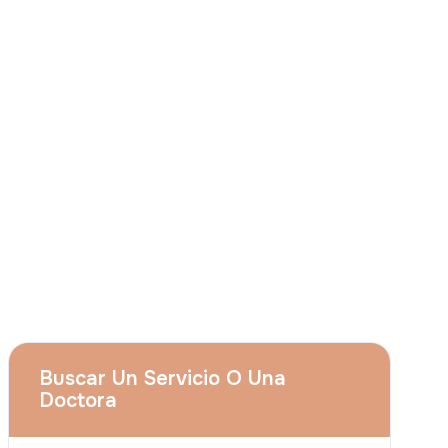
Consiento que
Grupo Acıbadem el uso de
mis citados datos personales para las
finalidades descritas en el presente aviso y
entiendo que puedo revocar mi
consentimiento en cualquier momento
enviando una solicitud a
apply@acibadem.com
Concertar Cita
Servicios
Aumento De Pecho