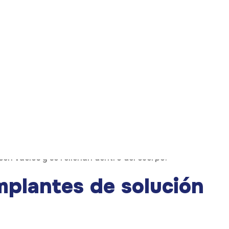
lución salina estéril. Son más comunes en Estados Unidos
antes de solución
r mejores resultados.
ción salina sin problemas.
en vacíos y se rellenan dentro del cuerpo.
mplantes de solución