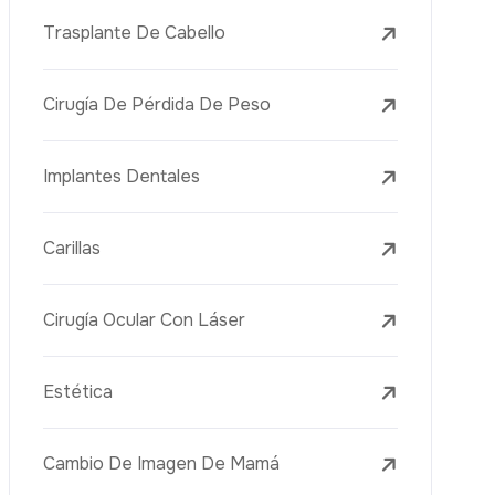
PRP
Mesoterapia
Aguja Dorada
Vacuna Juvenil
Rejuvenecimiento De La Piel
Tratamientos Para La Piel
Eliminación De Lunares