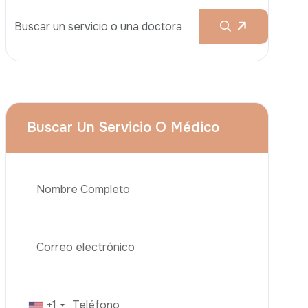
Rinoplastia
Liposucción
El Lifting De Glúteos Brasileño (BBL)
Abdominoplastia
Trasplante De Cabello
Teléfono
Cirugía De Pérdida De Peso
Implantes Dentales