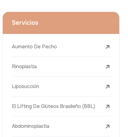
Reducción Mamaria
Tratamientos Dentales
Botox
Rellenos Dérmicos
Eliminación De Tatuajes Con Láser
Tratamientos De Eliminación De Pecas
Tratamientos Con Láser