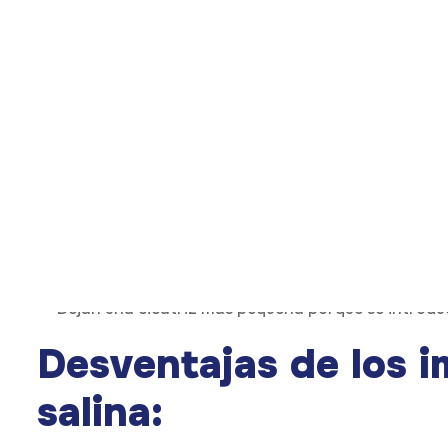
Se componen de una cubierta de silicona rellena con so
y menos populares en otros países.
Ventajas de los impl
salina:
El tamaño se ajusta durante la cirugía para obtene
Si se produce una rotura, el cuerpo absorbe la solu
Dejan una cicatriz más pequeña porque se introduc
Desventajas de los i
salina: