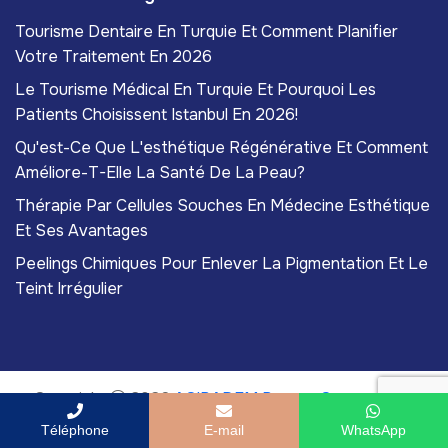
Tourisme Dentaire En Turquie Et Comment Planifier
Votre Traitement En 2026
Le Tourisme Médical En Turquie Et Pourquoi Les
Patients Choisissent Istanbul En 2026!
Qu'est-Ce Que L'esthétique Régénérative Et Comment
Améliore-T-Elle La Santé De La Peau?
Thérapie Par Cellules Souches En Médecine Esthétique
Et Ses Avantages
Peelings Chimiques Pour Enlever La Pigmentation Et Le
Teint Irrégulier
Copyright
2026
ACIBADEM Beauty Center
. Tous
droits réservés.
Téléphone
E-mail
WhatsApp