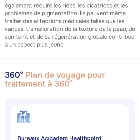
également réduire les rides, les cicatrices et les
problèmes de pigmentation. Ils peuvent même
traiter des affections médicales telles que les
varices. L’amélioration de la texture de la peau, de
son teint et de sa régénération globale contribue
à un aspect plus jeune.
3
6
0
°
P
l
a
n
d
e
v
o
y
a
g
e
p
o
u
r
t
r
a
i
t
e
m
e
n
t
à
3
6
0
°
Bureaux Acıbadem Healthpoint