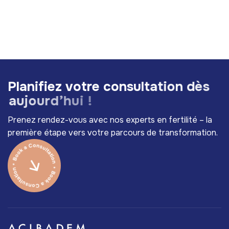
P
l
a
n
i
f
i
e
z
v
o
t
r
e
c
o
n
s
u
l
t
a
t
i
o
n
d
è
s
a
u
j
o
u
r
d
’
h
u
i
!
Prenez rendez-vous avec nos experts en fertilité – la
première étape vers votre parcours de transformation.