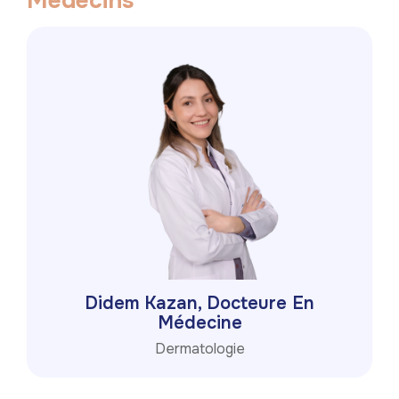
M
é
d
e
c
i
n
s
Didem Kazan, Docteure En
Médecine
Dermatologie