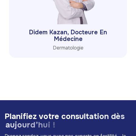
Didem Kazan, Docteure En
Médecine
Dermatologie
P
l
a
n
i
f
i
e
z
v
o
t
r
e
c
o
n
s
u
l
t
a
t
i
o
n
d
è
s
a
u
j
o
u
r
d
’
h
u
i
!