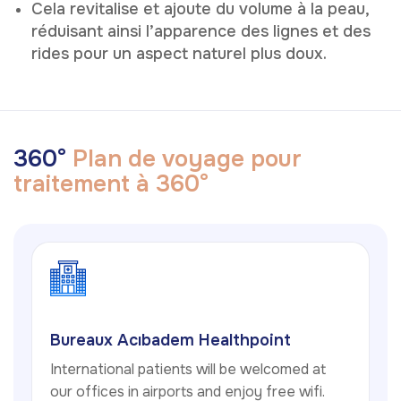
Cela revitalise et ajoute du volume à la peau,
réduisant ainsi l’apparence des lignes et des
rides pour un aspect naturel plus doux.
3
6
0
°
P
l
a
n
d
e
v
o
y
a
g
e
p
o
u
r
t
r
a
i
t
e
m
e
n
t
à
3
6
0
°
Bureaux Acıbadem Healthpoint
International patients will be welcomed at
our offices in airports and enjoy free wifi.