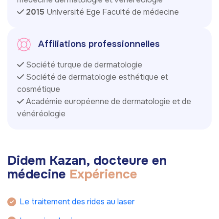
2015
Université Ege Faculté de médecine
Affiliations professionnelles
Société turque de dermatologie
Société de dermatologie esthétique et
cosmétique
Académie européenne de dermatologie et de
vénéréologie
D
i
d
e
m
K
a
z
a
n
,
d
o
c
t
e
u
r
e
e
n
m
é
d
e
c
i
n
e
E
x
p
é
r
i
e
n
c
e
Le traitement des rides au laser