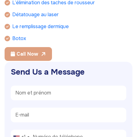
L’élimination des taches de rousseur
Détatouage au laser
Le remplissage dermique
Botox
Call Now
S
e
n
d
U
s
a
M
e
s
s
a
g
e
+1