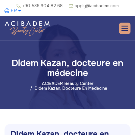
+90 536 904 82 68
apply@acibadem.com
FR
Didem Kazan, docteure en
médecine
ACIBADEM Beauty Center
Didem Kazan, Docteure En Médecine
D
i
d
e
m
K
a
z
a
n
,
d
o
c
t
e
u
r
e
e
n