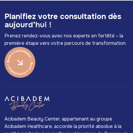
P
l
a
n
i
f
i
e
z
v
o
t
r
e
c
o
n
s
u
l
t
a
t
i
o
n
d
è
s
a
u
j
o
u
r
d
’
h
u
i
!
Prenez rendez-vous avec nos experts en fertilité – la
première étape vers votre parcours de transformation.
Acıbadem Beauty Center, appartenant au groupe
Acıbadem Healthcare, accorde la priorité absolue à la