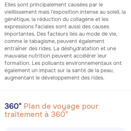
Elles sont principalement causées par le
vieillissement mais l’exposition intense au soleil, la
génétique, la réduction du collagène et les
expressions faciales sont aussi des causes
importantes. Des facteurs liés au mode de vie,
comme le tabagisme, peuvent également
entraîner des rides. La déshydratation et une
mauvaise nutrition peuvent accélérer leur
formation. Les polluants environnementaux ont
également un impact sur la santé de la peau,
augmentant le développement des rides.
3
6
0
°
P
l
a
n
d
e
v
o
y
a
g
e
p
o
u
r
t
r
a
i
t
e
m
e
n
t
à
3
6
0
°