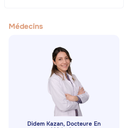
M
é
d
e
c
i
n
s
Didem Kazan, Docteure En