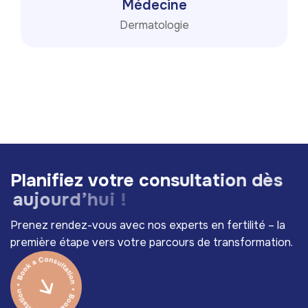
Médecine
Dermatologie
P
l
a
n
i
f
i
e
z
v
o
t
r
e
c
o
n
s
u
l
t
a
t
i
o
n
d
è
s
a
u
j
o
u
r
d
’
h
u
i
!
Prenez rendez-vous avec nos experts en fertilité – la
première étape vers votre parcours de transformation.