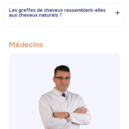
Les greffes de cheveux ressemblent-elles
aux cheveux naturels ?
M
é
d
e
c
i
n
s