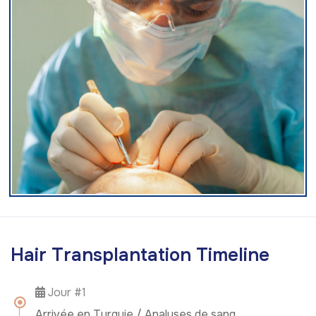
H
a
i
r
T
r
a
n
s
p
l
a
n
t
a
t
i
o
n
T
i
m
e
l
i
n
e
Jour #1
Arrivée en Turquie / Analyses de sang.