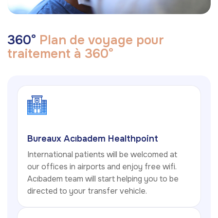
3
6
0
°
P
l
a
n
d
e
v
o
y
a
g
e
p
o
u
r
t
r
a
i
t
e
m
e
n
t
à
3
6
0
°
Bureaux Acıbadem Healthpoint
International patients will be welcomed at
our offices in airports and enjoy free wifi.
Acıbadem team will start helping you to be
directed to your transfer vehicle.