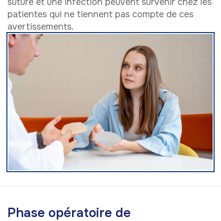
suture et une infection peuvent survenir chez les
patientes qui ne tiennent pas compte de ces
avertissements.
P
h
a
s
e
o
p
é
r
a
t
o
i
r
e
d
e