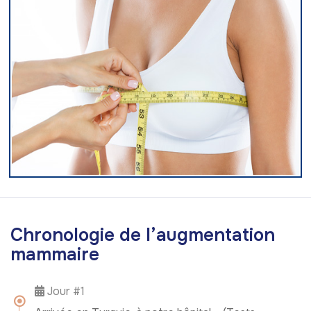
C
h
r
o
n
o
l
o
g
i
e
d
e
l
’
a
u
g
m
e
n
t
a
t
i
o
n
m
a
m
m
a
i
r
e
Jour #1