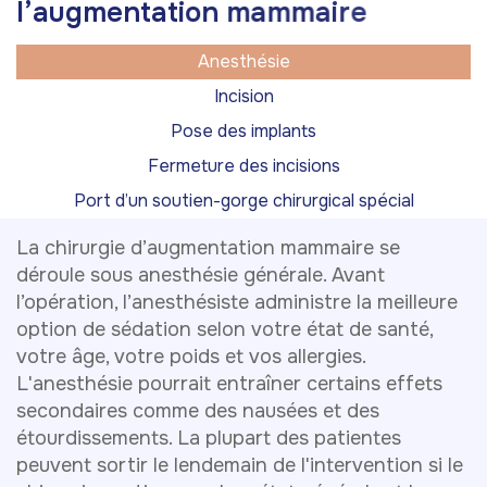
l
’
a
u
g
m
e
n
t
a
t
i
o
n
m
a
m
m
a
i
r
e
Anesthésie
Incision
Pose des implants
Fermeture des incisions
Port d’un soutien-gorge chirurgical spécial
La chirurgie d’augmentation mammaire se
déroule sous anesthésie générale. Avant
l’opération, l’anesthésiste administre la meilleure
option de sédation selon votre état de santé,
votre âge, votre poids et vos allergies.
L'anesthésie pourrait entraîner certains effets
secondaires comme des nausées et des
étourdissements. La plupart des patientes
peuvent sortir le lendemain de l'intervention si le