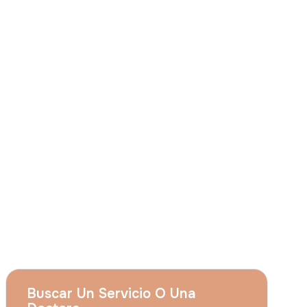
Consiento que
Grupo Acıbadem el uso de
mis citados datos personales para las
finalidades descritas en el presente aviso y
entiendo que puedo revocar mi
consentimiento en cualquier momento
enviando una solicitud a
apply@acibadem.com
Concertar Cita
Servicios