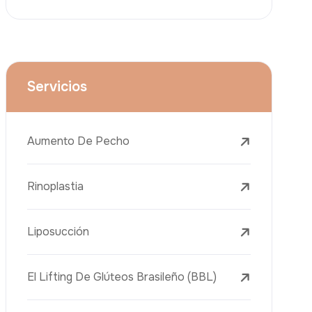
Lifting Facial (Ritidectomía)
Reducción Mamaria
Tratamientos Dentales
Botox
Rellenos Dérmicos
Eliminación De Tatuajes Con Láser
Tratamientos De Eliminación De Pecas