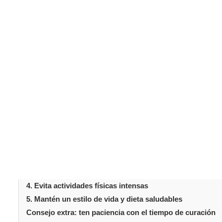
La blefaroplastia
es una cirugía muy demandada para rej
Ya sea en los párpados superiores, inferiores o ambos,
resultados suaves y duraderos. Los tiempos de curació
la recuperación. Así volverás a tu rutina más pronto. E
expertos para ayudarte a gestionar la recuperación co
Tabla de conteni
Introducción
Consejos para la recuperación de la blefaroplastia:
1. Sigue al pie de la letra las instrucciones postoperatori
2. Mantén la cabeza elevada
3. Usa compresas frías de forma adecuada
4. Evita actividades físicas intensas
5. Mantén un estilo de vida y dieta saludables
Consejo extra: ten paciencia con el tiempo de curación