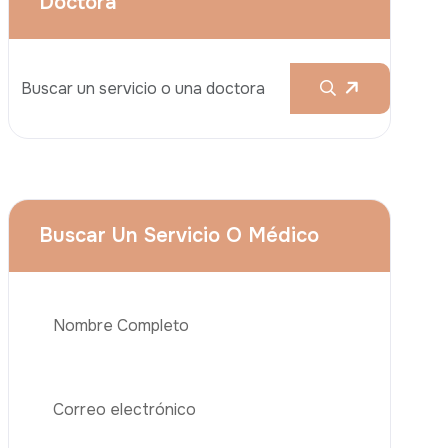
Aumento De Pecho
Rinoplastia
Liposucción
El Lifting De Glúteos Brasileño (BBL)
Abdominoplastia
Teléfono
Trasplante De Cabello
Cirugía De Pérdida De Peso