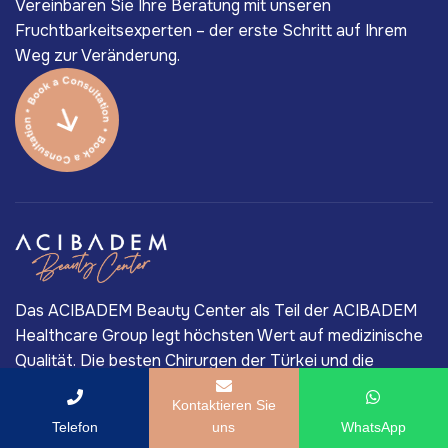
Vereinbaren Sie Ihre Beratung mit unseren
Fruchtbarkeitsexperten – der erste Schritt auf Ihrem
Weg zur Veränderung.
Das ACIBADEM Beauty Center als Teil der ACIBADEM
Healthcare Group legt höchsten Wert auf medizinische
Qualität. Die besten Chirurgen der Türkei und die
erstklassige Medizintechnik sind der Hauptgrund für die
Kontaktieren Sie
langjährige Marktführerschaft von ACIBADEM im
Telefon
uns
WhatsApp
privaten Gesundheitssektor der Türkei.