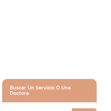
Consiento que
Grupo Acıbadem el uso de
mis citados datos personales para las
finalidades descritas en el presente aviso y
entiendo que puedo revocar mi
consentimiento en cualquier momento
enviando una solicitud a
apply@acibadem.com
Concertar Cita
Servicios