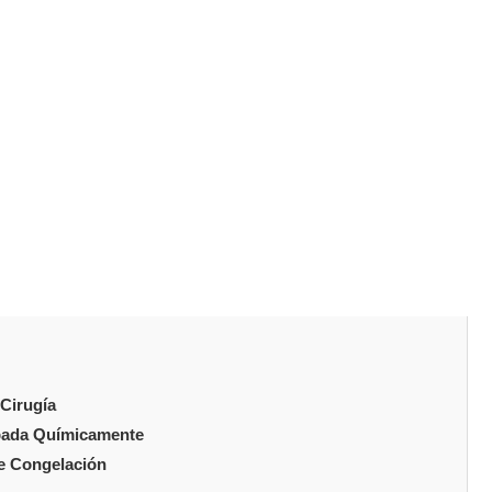
 personas de todas las edades y tipos de cuerpo. La
submental que puede obscurecer la definición de la línea
 de una papada en fotografías y situaciones sociales.
da
implica conocer las opciones de tratamiento
os enfoques eficaces. Estos van desde los tratamientos
pción más apropiada depende del grado de plenitud, la
o explica las causas y los tratamientos disponibles para la
do
Cirugía
apada Químicamente
de Congelación