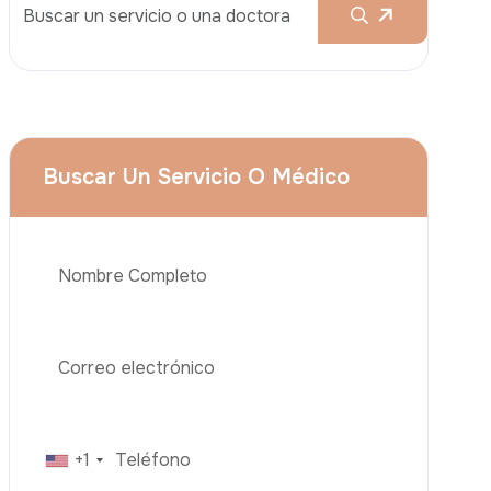
Aumento De Pecho
Rinoplastia
Liposucción
El Lifting De Glúteos Brasileño (BBL)
Abdominoplastia
Teléfono
Trasplante De Cabello
Cirugía De Pérdida De Peso