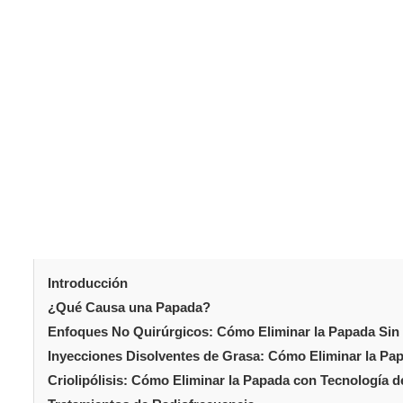
La papada es una preocupación frecuente que afecta a
acumulación de grasa bajo el mentón crea una plenitud 
mandibular. Muchos se sienten cohibidos por el aspecto
cómo eliminar la plenitud de la papa
Comprender
disponibles. La medicina estética moderna ofrece vari
no invasivos hasta los procedimientos quirúrgicos. La o
calidad cutánea y los objetivos individuales. Este artícul
reducción de la papada.
Tabla de conteni
Introducción
¿Qué Causa una Papada?
Enfoques No Quirúrgicos: Cómo Eliminar la Papada Sin 
Inyecciones Disolventes de Grasa: Cómo Eliminar la P
Criolipólisis: Cómo Eliminar la Papada con Tecnología 