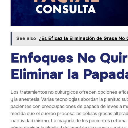
See also
¿Es Eficaz la Eliminación de Grasa No
Enfoques No Quir
Eliminar la Papad
Los tratamientos no quirúrgicos ofrecen opciones eficac
y la anestesia. Varias tecnologías abordan la plenitud su
pacientes con preocupaciones de papada de leves a mo
medida que el cuerpo procesa las células grasas altera
inactividad mínimo. La mayoría de los pacientes retoma
cómo eliminar la plenitud del mentón sin cirugía ayuda a