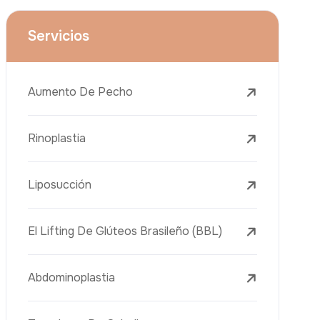
Lifting Facial (Ritidectomía)
Reducción Mamaria
Tratamientos Dentales
Botox
Rellenos Dérmicos
Eliminación De Tatuajes Con Láser
Tratamientos De Eliminación De Pecas