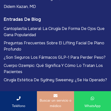
Didem Kazan, MD
Entradas De Blog
Cantoplastia Lateral: La Cirugía De Forma De Ojos Que
Gana Popularidad
Preguntas Frecuentes Sobre El Lifting Facial De Plano
Profundo
¿Son Seguros Los Fármacos GLP-1 Para Perder Peso?
Cuerpo Ozempic: Qué Significa Y Cómo Lo Tratan Los
Pacientes
Cirugía Estética De Sydney Sweeney: ¿Se Ha Operado?
Buscar un servicio o
Teléfono
médico
WhatsApp
Copyright
2026
ACIBADEM Beauty Center
. Todos los